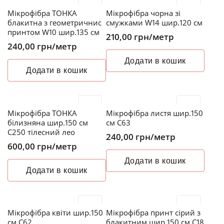
Мікрофібра ТОНКА
Мікрофібра чорна зі
блакитна з геометричнис
смужками W14 шир.120 см
принтом W10 шир.135 см
210,00
грн
/метр
240,00
грн
/метр
Додати в кошик
Додати в кошик
Мікрофібра ТОНКА
Мікрофібра листя шир.150
білизняна шир.150 см
см C63
C250 тілесний лео
240,00
грн
/метр
600,00
грн
/метр
Додати в кошик
Додати в кошик
Мікрофібра квіти шир.150
Мікрофібра принт сірий з
см C62
блакитним шир.150 см C18