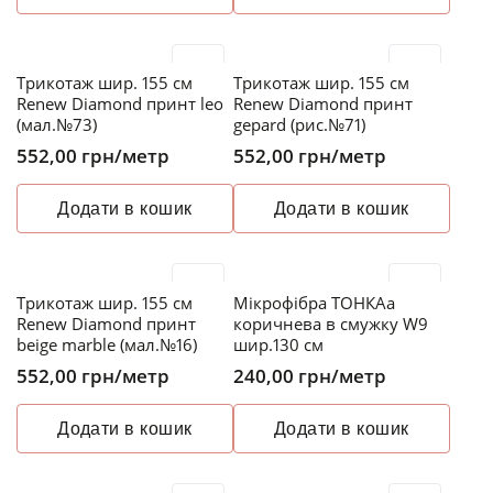
Трикотаж шир. 155 см
Трикотаж шир. 155 см
Renew Diamond принт leo
Renew Diamond принт
(мал.№73)
gepard (рис.№71)
552,00
грн
/метр
552,00
грн
/метр
Додати в кошик
Додати в кошик
Трикотаж шир. 155 см
Мікрофібра ТОНКАа
Renew Diamond принт
коричнева в смужку W9
beige marble (мал.№16)
шир.130 см
552,00
грн
/метр
240,00
грн
/метр
Додати в кошик
Додати в кошик