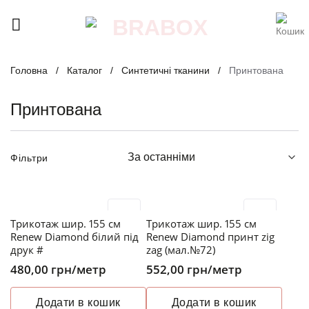
Skip
to
content
Головна
/
Каталог
/
Синтетичні тканини
/
Принтована
Принтована
Фільтри
Трикотаж шир. 155 см
Трикотаж шир. 155 см
Renew Diamond білий під
Renew Diamond принт zig
друк #
zag (мал.№72)
480,00
грн
/метр
552,00
грн
/метр
Додати в кошик
Додати в кошик