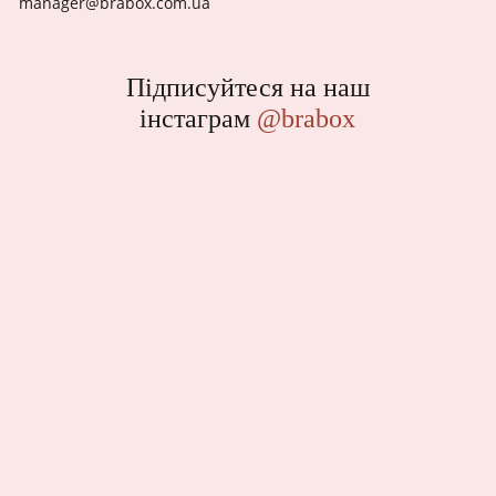
manager@brabox.com.ua
Підписуйтеся на наш
інстаграм
@brabox