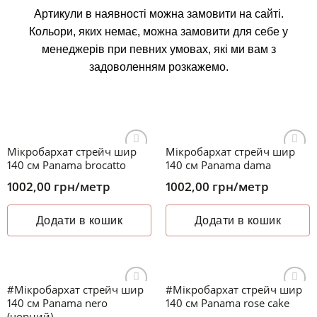
Артикули в наявності можна замовити на сайті.
Кольори, яких немає, можна замовити для себе у
менеджерів при певних умовах, які ми вам з
задоволенням розкажемо.
Мікробархат стрейч шир
Мікробархат стрейч шир
Додати
Додати
140 см Panama brocatto
140 см Panama dama
до
до
списку
списку
1002,00
грн
/метр
1002,00
грн
/метр
бажань
бажань
Додати в кошик
Додати в кошик
#Мікробархат стрейч шир
#Мікробархат стрейч шир
Додати
Додати
140 см Panama nero
140 см Panama rose cake
до
до
(чорний)