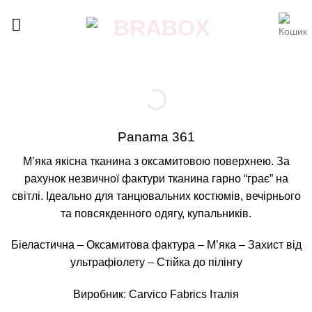
Skip
to
content
Panama 361
М’яка якісна тканина з оксамитовою поверхнею. За
рахунок незвичної фактури тканина гарно “грає” на
світлі. Ідеально для танцювальних костюмів, вечірнього
та повсякденного одягу, купальників.
Біеластична – Оксамитова фактура – М’яка – Захист від
ультрафіолету – Стійка до пілінгу
Виробник: Carvico Fabrics Італія