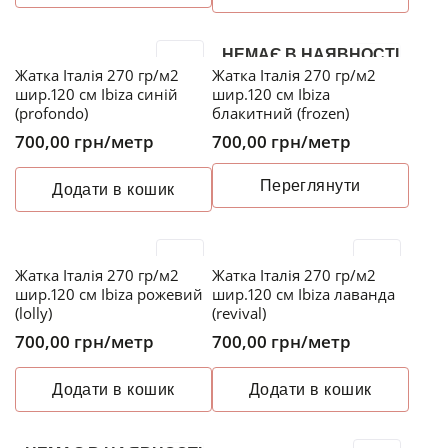
НЕМАЄ В НАЯВНОСТІ
Жатка Італія 270 гр/м2
Жатка Італія 270 гр/м2
шир.120 см Ibiza синій
шир.120 см Ibiza
(profondo)
блакитний (frozen)
700,00
грн
/метр
700,00
грн
/метр
Переглянути
Додати в кошик
Жатка Італія 270 гр/м2
Жатка Італія 270 гр/м2
шир.120 см Ibiza рожевий
шир.120 см Ibiza лаванда
(lolly)
(revival)
700,00
грн
/метр
700,00
грн
/метр
Додати в кошик
Додати в кошик