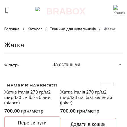
Skip
to
content
Головна
/
Каталог
/
Тканини для купальників
/
Жатка
Жатка
Фільтри
НЕМАЄ В НАЯВНОСТІ
Жатка Італія 270 гр/м2
Жатка Італія 270 гр/м2
шир.120 см Ibiza білий
шир.120 см Ibiza зелений
(bianco)
(Joker)
700,00
грн
/метр
700,00
грн
/метр
Переглянути
Додати в кошик