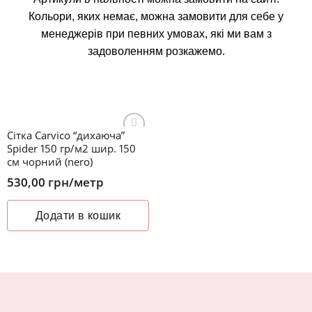
Кольори, яких немає, можна замовити для себе у
менеджерів при певних умовах, які ми вам з
задоволенням розкажемо.
Сітка Carvico “дихаюча”
Додати
Spider 150 гр/м2 шир. 150
до
см чорний (nero)
списку
бажань
530,00
грн
/метр
Додати в кошик