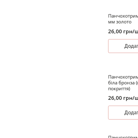
Панчохотрима
мм золото
26,00
грн
/
Додат
Панчохотрим
біла бронза 
покриття)
26,00
грн
/
Додат
Панчохотрим