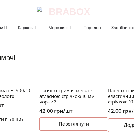
ки
Каркаси
Мереживо
Поролон
Застібки те
имачі
мач BL900/10
Панчохотримач метал з
Панчохотри
НЕМАЄ В НАЯВНОСТІ
золото
атласною стрічкою 10 мм
еластичний
чорний
стрічкою 1
шт
42,00
грн
/шт
42,00
грн
и в кошик
Переглянути
Дод