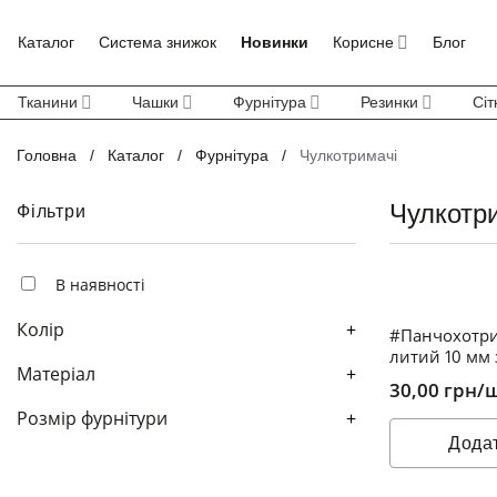
Skip
to
Каталог
Система знижок
Новинки
Корисне
Блог
content
Тканини
Чашки
Фурнітура
Резинки
Сіт
Головна
/
Каталог
/
Фурнітура
/
Чулкотримачі
Чулкотр
Фільтри
В наявності
Колір
+
#Панчохотри
литий 10 мм 
Матеріал
+
30,00
грн
/
Розмір фурнітури
+
Додат