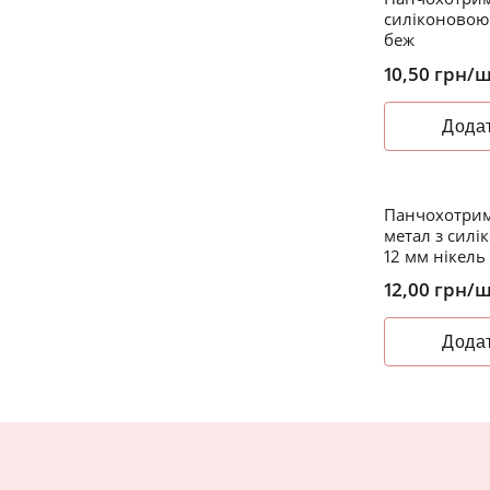
силіконовою
беж
10,50
грн
/
Додат
Панчохотрим
метал з сил
12 мм нікель
12,00
грн
/
Додат