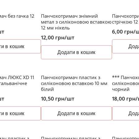
ч без гачка 12
Панчохотримач знімний
Панчохотри
метал з силіконовою вставкою
стрічкою 1
12 мм нікель
шт
6,00
грн
/
12,00
грн
/шт
и в кошик
Дод
Додати в кошик
ач ЛЮКС XD 11
Панчохотримач пластик з
*** Панчох
(гальванічне
силіконовою вставкою 10 мм
силіконово
білий
чорний
шт
10,50
грн
/шт
18,00
грн
/
и в кошик
Додати в кошик
Дод
ач пластик з
Панчохотримач пластик з
Панчохотр