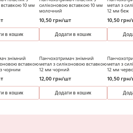
 вставкою 10 мм
силіконовою вставкою 10 мм
метал з си
молочний
12 мм беж
шт
10,50
грн
/шт
10,50
грн
/
и в кошик
Додати в кошик
Дод
ач знімний
Панчохотримач знімний
Панчохотр
іконовою вставкою
метал з силіконовою вставкою
метал з си
 з чорним
12 мм чорний
12 мм черв
шт
12,00
грн
/шт
10,50
грн
/
и в кошик
Додати в кошик
Дод