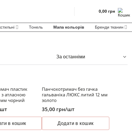
0,00
грн
кстильні
Тонель
Мапа кольорів
Бренди тканин
мач пластик
Панчохотримач без гачка
 з атласною
гальваніка ЛЮКС литий 12 мм
0 мм чорний
золото
/шт
35,00
грн
/шт
ати в кошик
Додати в кошик