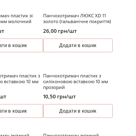
мач пластик зі
Панчохотримач ЛЮКС XD 11
2 мм молочний
золото (гальванічне покриття)
шт
26,00
грн
/шт
ати в кошик
Додати в кошик
отримач пластик з
Панчохотримач пластик з
ю вставкою 10 мм
силіконовою вставкою 10 мм
прозорий
шт
10,50
грн
/шт
ати в кошик
Додати в кошик
имач знімний
Панчохотримач знімний