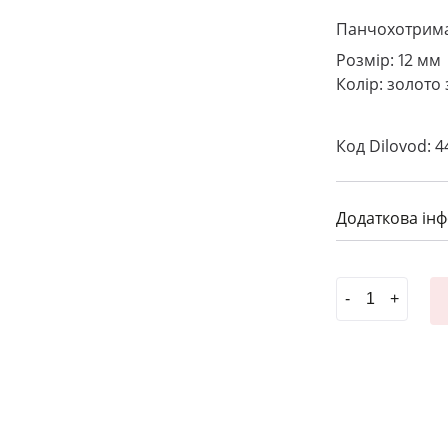
Панчохотрима
Розмір: 12 мм
Колір: золото
Код Dilovod: 4
Додаткова ін
Панчохотрима