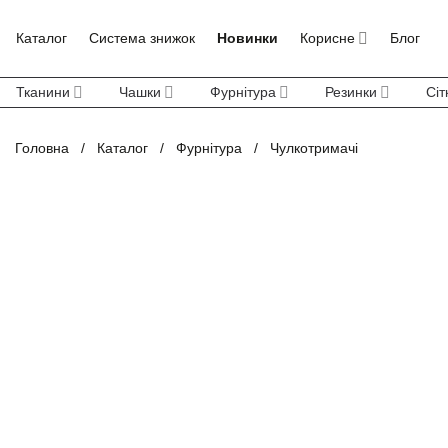
Skip
to
Каталог
Система знижок
Новинки
Корисне
Блог
content
Тканини
Чашки
Фурнітура
Резинки
Сіт
Головна
/
Каталог
/
Фурнітура
/
Чулкотримачі