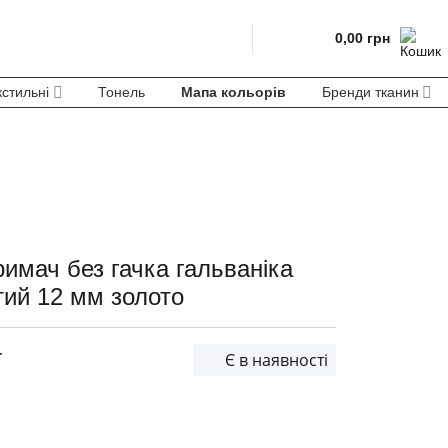
0,00
грн
кстильні
Тонель
Мапа кольорів
Бренди тканин
имач без гачка гальваніка
ий 12 мм золото
т
Є в наявності