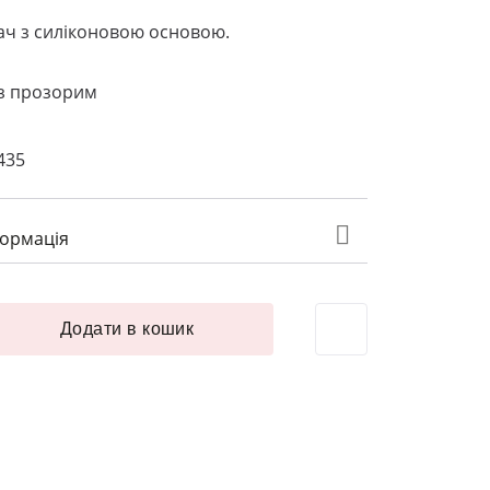
ч з силіконовою основою.
 з прозорим
435
формація
ч без гачка гальваніка ЛЮКС литий 12 мм золото кількість
Додати в кошик