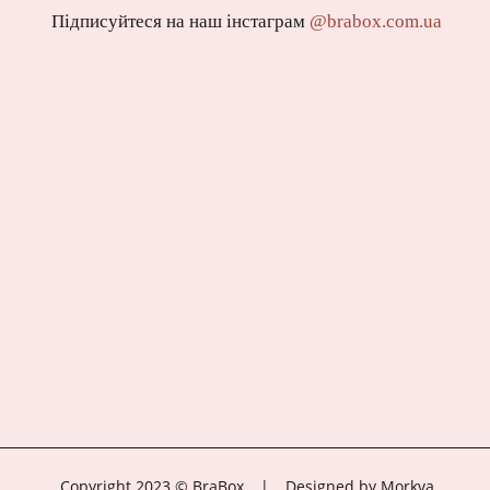
Підписуйтеся на наш інстаграм
@brabox.com.ua
Copyright 2023 © BraBox
|
Designed by Morkva