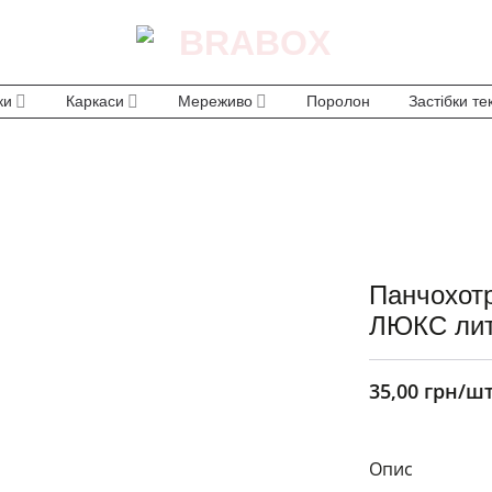
ки
Каркаси
Мереживо
Поролон
Застібки те
Панчохотр
ЛЮКС лит
35,00
грн
/ш
Опис