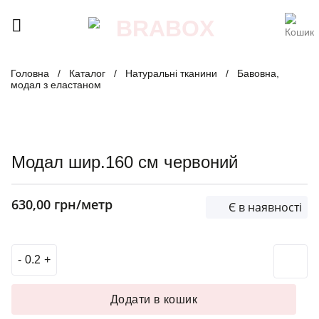
Skip
to
content
Головна
/
Каталог
/
Натуральні тканини
/
Бавовна,
модал з еластаном
Модал шир.160 см червоний
630,00
грн
/метр
Є в наявності
Модал шир.160 см червоний кількість
Додати в кошик