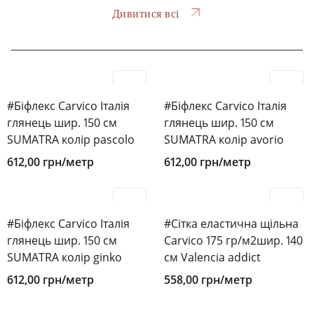
Дивитися всі
#Біфлекс Carvico Італія
#Біфлекс Carvico Італія
глянець шир. 150 см
глянець шир. 150 см
SUMATRA колір pascolo
SUMATRA колір avorio
612,00
грн
/метр
612,00
грн
/метр
#Біфлекс Carvico Італія
#Сітка еластична щільна
глянець шир. 150 см
Carvico 175 гр/м2шир. 140
SUMATRA колір ginko
см Valencia addict
612,00
грн
/метр
558,00
грн
/метр