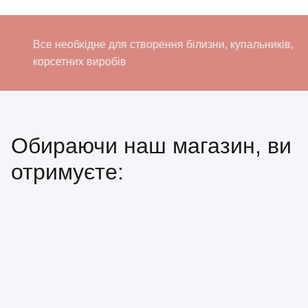
еобхідне для створення білизни, купальників,
Все не
тних виробів
корсет
Обираючи наш магазин, ви
отримуєте: