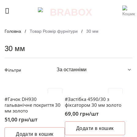
Skip
to
content
Головна
/
Товар Розмір фурнітури
/
30 мм
30 мм
Фільтри
#Гачок DH930
#Застібка 4590/30 з
гальванічне покриття 30
фіксатором 30 мм золото
мм золото
69,00
грн
/шт
51,00
грн
/шт
Додати в кошик
Додати в кошик