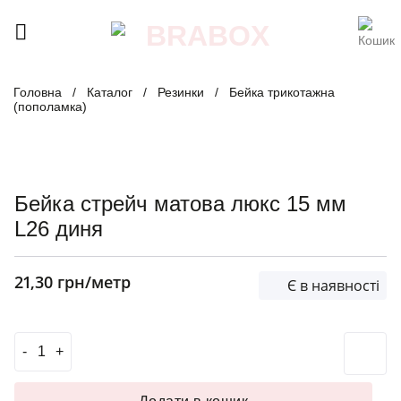
Skip
to
content
Головна
/
Каталог
/
Резинки
/
Бейка трикотажна
(пополамка)
Бейка стрейч матова люкс 15 мм
L26 диня
21,30
грн
/метр
Є в наявності
Бейка стрейч матова люкс 15 мм L26 диня кількість