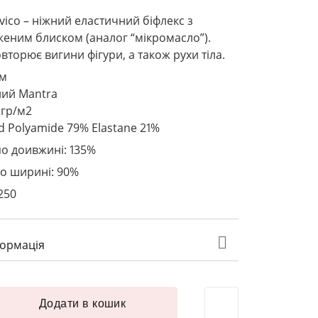
vico
– ніжний еластичний біфлекс з
еним блиском (аналог “мікромасло”).
вторює вигини фігури, а також рухи тіла.
см
ний Mantra
 гр/м2
ed Polyamide 79% Elastane 21%
по доивжині: 135%
по ширині: 90%
250
формація
ico Італія блискучій шир.150 см BEVERLY блакитний Mantra к
Додати в кошик