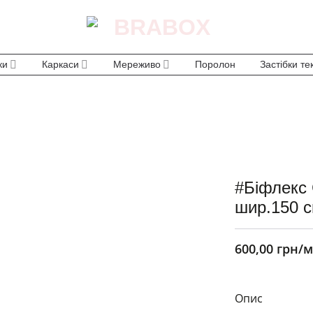
ки
Каркаси
Мереживо
Поролон
Застібки те
#Біфлекс 
шир.150 
600,00
грн
/м
Опис