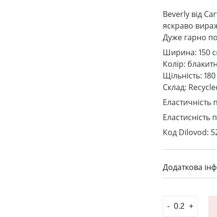
Beverly від Car
яскраво вираж
Дуже гарно по
Ширина: 150 
Колір: блакит
Щільність: 180
Склад: Recycl
Еластичність 
Еластисність 
Код Dilovod: 5
Додаткова ін
#Біфлекс Carv