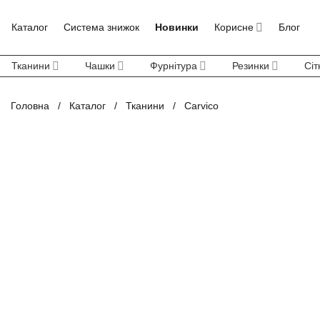
Skip
to
Каталог
Система знижок
Новинки
Корисне
Блог
content
Тканини
Чашки
Фурнітура
Резинки
Сіт
Головна
/
Каталог
/
Тканини
/
Carvico