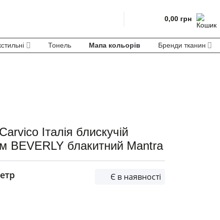
0,00
грн
кстильні
Тонель
Мапа кольорів
Бренди тканин
Carvico Італія блискучій
см BEVERLY блакитний Mantra
етр
Є в наявності