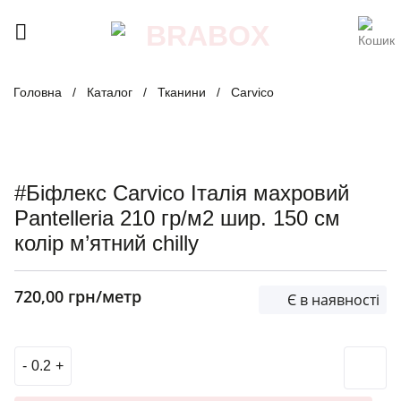
Skip
to
content
Головна
/
Каталог
/
Тканини
/
Carvico
#Біфлекс Carvico Італія махровий
Pantelleria 210 гр/м2 шир. 150 см
колір м’ятний chilly
720,00
грн
/метр
Є в наявності
#Біфлекс Carvico Італія махровий Pantelleria 210 гр/м2 ши