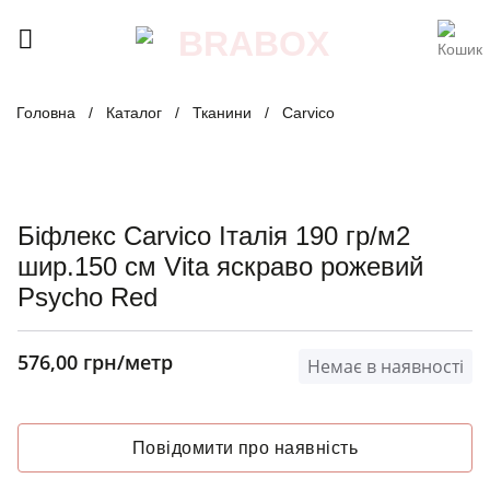
Skip
to
content
Головна
/
Каталог
/
Тканини
/
Carvico
Біфлекс Carvico Італія 190 гр/м2
шир.150 см Vita яскраво рожевий
Psycho Red
576,00
грн
/метр
Немає в наявності