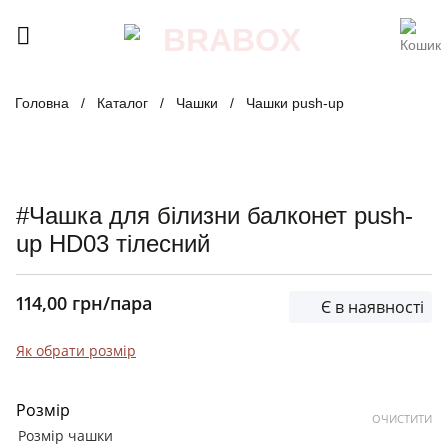
Skip
to
content
Головна
/
Каталог
/
Чашки
/
Чашки push-up
#Чашка для білизни балконет push-
up HD03 тілесний
114,00
грн
/пара
Є в наявності
Як обрати розмір
Розмір
ОЧИСТИТИ
Розмір чашки