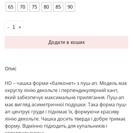
65
70
75
80
85
90
#Чашка для білизни балконет push-up HD03 тілесний кіл
Додати в кошик
Опис
HD
– чашка форми «балконет» з пуш-ап. Модель має
округлу лінію декольте і перпендикулярний кант,
який забезпечує максимальне прилягання. Пуш-ап
має вигляд асиметричної подушки. Така форма пуш-
ап центрує груди і піднімає їх, формуючи красиву
лінію декольте. Чашка досить тверда і добре тримає
форму. Відмінно підходить для купальників і