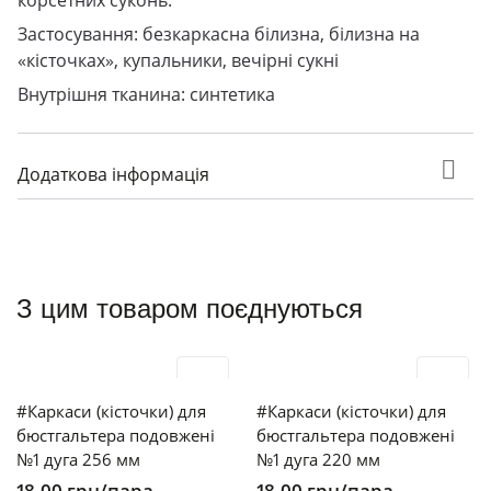
корсетних суконь.
Застосування: безкаркасна білизна, білизна на
«кісточках», купальники, вечірні сукні
Внутрішня тканина: синтетика
Додаткова інформація
З цим товаром поєднуються
#Каркаси (кісточки) для
#Каркаси (кісточки) для
бюстгальтера подовжені
бюстгальтера подовжені
№1 дуга 256 мм
№1 дуга 220 мм
18,00
грн
/пара
18,00
грн
/пара