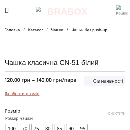
Skip
to
content
Головна
/
Каталог
/
Чашки
/
Чашки без push-up
Чашка класична CN-51 білий
120,00
грн
140,00
грн
/пара
–
Є в наявності
Як обрати розмір
Розмір
ОЧИСТИТИ
Розмір чашки
100
70
75
80
85
90
95