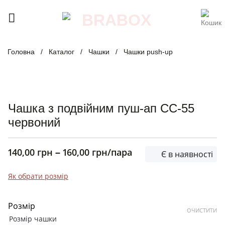
Skip
to
content
Головна
/
Каталог
/
Чашки
/
Чашки push-up
Чашка з подвійним пуш-ап CC-55
червоний
140,00
грн
160,00
грн
/пара
–
Є в наявності
Як обрати розмір
Розмір
ОЧИСТИТИ
Розмір чашки