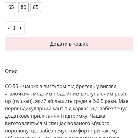
65
80
85
Чашка з подвійним пуш-ап CC-55 червоний кількість
Додати в кошик
Опис
CС-55 – чашка з виступом під бретель у вигляді
«галочки» і модним подвійним виступаючим push-
up (пуш-ап), який збільшить груди в 2-2,5 рази. Має
перпендикулярний кант під каркас, що забезпечує
додаткове прилягання і підтримку. Чашка
виготовляється зі спеціалізованого м’якого
поролону, що забезпечує комфорт при такому