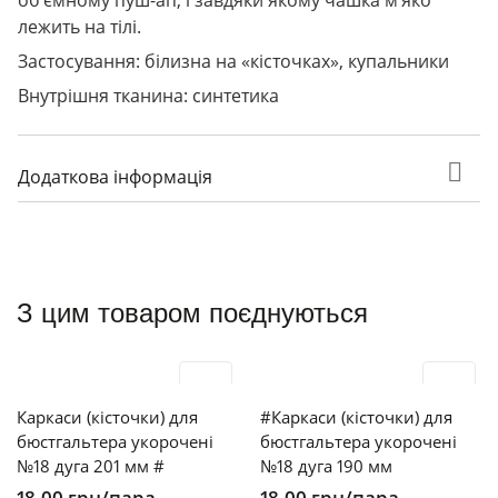
об’ємному пуш-ап, і завдяки якому чашка м’яко
лежить на тілі.
Застосування: білизна на «кісточках», купальники
Внутрішня тканина: синтетика
Додаткова інформація
З цим товаром поєднуються
Каркаси (кісточки) для
#Каркаси (кісточки) для
бюстгальтера укорочені
бюстгальтера укорочені
№18 дуга 201 мм #
№18 дуга 190 мм
18,00
грн
/пара
18,00
грн
/пара