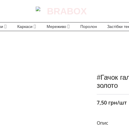
ки
Каркаси
Мереживо
Поролон
Застібки те
#Гачок га
золото
7,50
грн
/шт
Опис