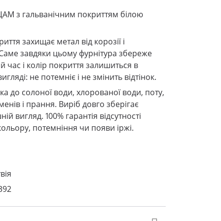
ЦАМ з гальванічним покриттям білою
иття захищає метал від корозії і
Саме завдяки цьому фурнітура збереже
ий час і колір покриття залишиться в
гляді: не потемніє і не змінить відтінок.
ка до солоної води, хлорованої води, поту,
енів і прання. Виріб довго зберігає
ій вигляд. 100% гарантія відсутності
кольору, потемніння чи появи іржі.
вія
392