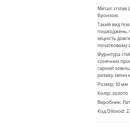
Метал: сплав 
бронзою
Такий вид покр
пошкоджень. 
міцність довг
початковому ви
Фурнітура стій
сонячних пром
гарний зовнішн
ризику зміни 
Розмір: 10 мм
Колір: золото
Виробник: Лат
Код Dilovod: 2