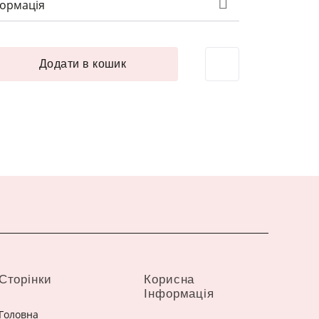
формація
нічне покриття 10 мм золото кількість
Додати в кошик
Сторінки
Корисна
Інформація
Головна