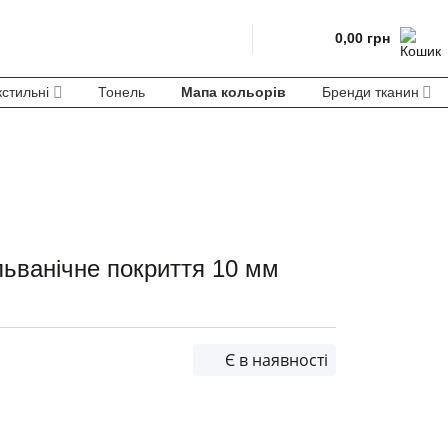
0,00
грн
кстильні
Тонель
Мапа кольорів
Бренди тканин
льванічне покриття 10 мм
Є в наявності