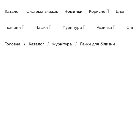
Skip
to
Каталог
Система знижок
Новинки
Корисне
Блог
content
Тканини
Чашки
Фурнітура
Резинки
Сіт
Головна
/
Каталог
/
Фурнітура
/
Гачки для білизни