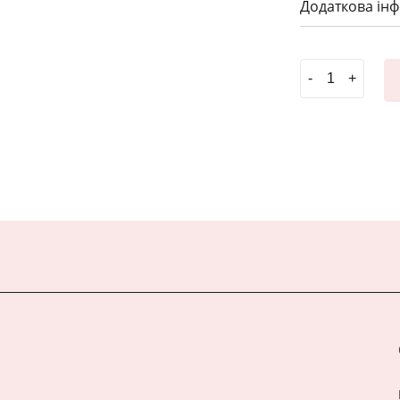
Додаткова ін
#Гачок гальва