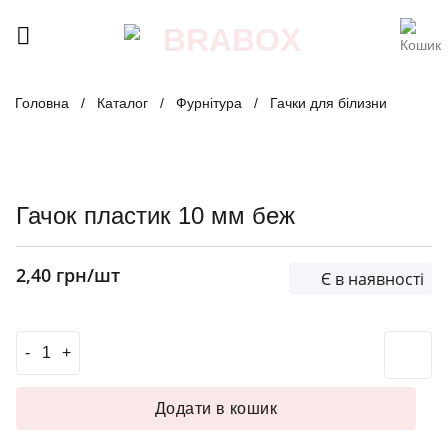
Skip
to
content
Головна
/
Каталог
/
Фурнітура
/
Гачки для білизни
Гачок пластик 10 мм беж
2,40
грн
/шт
Є в наявності
Гачок пластик 10 мм беж кількість
Додати в кошик