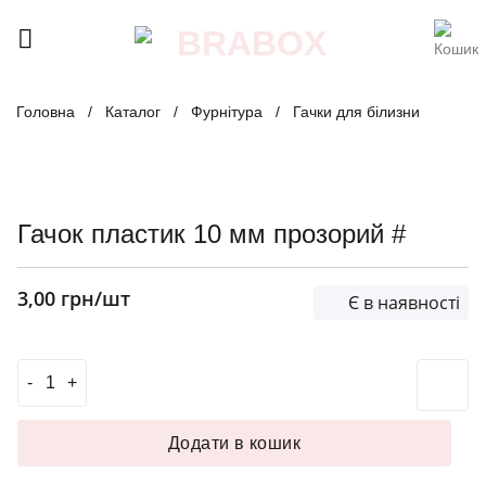
Skip
to
content
Головна
/
Каталог
/
Фурнітура
/
Гачки для білизни
Гачок пластик 10 мм прозорий #
3,00
грн
/шт
Є в наявності
Гачок пластик 10 мм прозорий # кількість
Додати в кошик