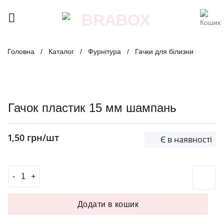
Skip
to
content
Головна
/
Каталог
/
Фурнітура
/
Гачки для білизни
Гачок пластик 15 мм шампань
1,50
грн
/шт
Є в наявності
Гачок пластик 15 мм шампань кількість
Додати в кошик