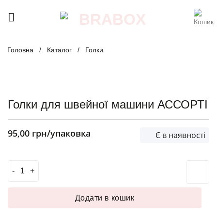
Skip
to
content
Головна
/
Каталог
/
Голки
Голки для швейної машини АССОРТІ
95,00
грн
/упаковка
Є в наявності
Голки для швейної машини АССОРТІ кількість
Додати в кошик