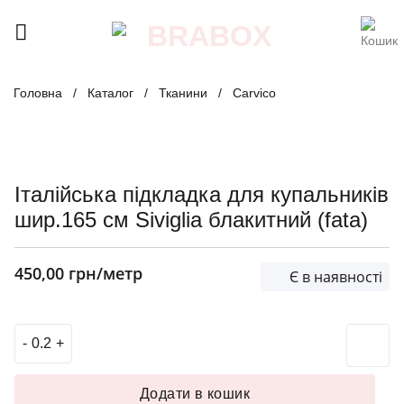
Skip
to
content
Головна
/
Каталог
/
Тканини
/
Carvico
Італійська підкладка для купальників
шир.165 см Siviglia блакитний (fata)
450,00
грн
/метр
Є в наявності
Італійська підкладка для купальників шир.165 см Siviglia
Додати в кошик