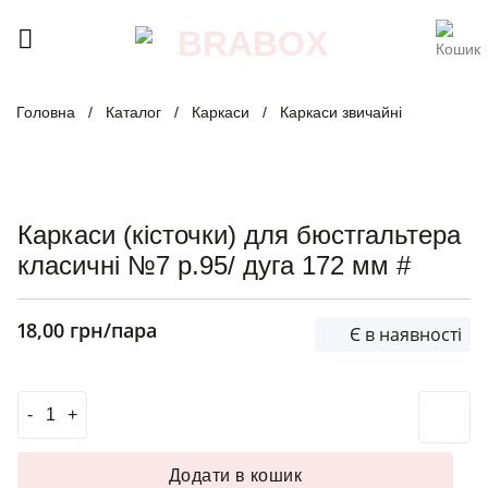
Skip
to
content
Головна
/
Каталог
/
Каркаси
/
Каркаси звичайні
Каркаси (кісточки) для бюстгальтера
класичні №7 р.95/ дуга 172 мм #
18,00
грн
/пара
Є в наявності
Каркаси (кісточки) для бюстгальтера класичні №7 р.95/ д
Додати в кошик