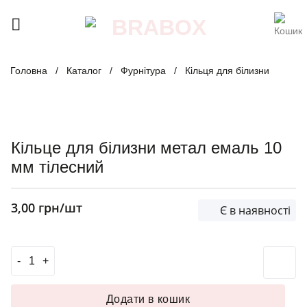
Skip
to
content
Головна
/
Каталог
/
Фурнітура
/
Кільця для білизни
Кільце для білизни метал емаль 10
мм тілесний
3,00
грн
/шт
Є в наявності
Кільце для білизни метал емаль 10 мм тілесний кількіст
Додати в кошик