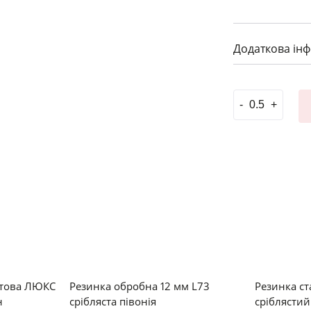
Додаткова ін
Мереживо елас
атова ЛЮКС
Резинка обробна 12 мм L73
Резинка ст
н
срібляста півонія
сріблястий