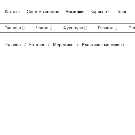
Skip
to
Каталог
Система знижок
Новинки
Корисне
Блог
content
Тканини
Чашки
Фурнітура
Резинки
Сіт
Головна
/
Каталог
/
Мереживо
/
Еластичне мереживо