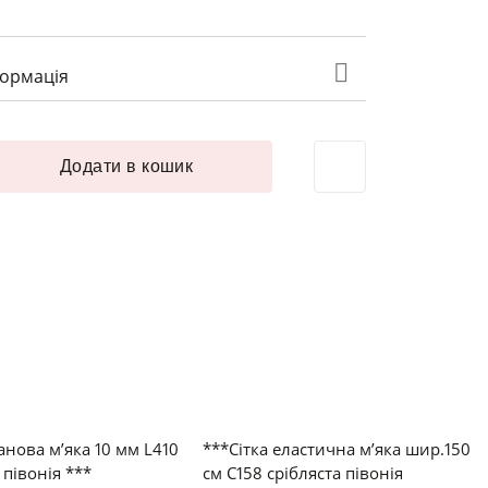
формація
тичне шир.17 см K516 срібляста півонія кількість
Додати в кошик
анова м’яка 10 мм L410
***Сітка еластична м’яка шир.150
 півонія ***
см C158 срібляста півонія