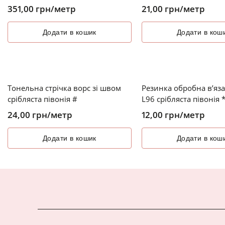
351,00
грн
/метр
21,00
грн
/метр
Додати в кошик
Додати в кош
Тонельна стрічка ворс зі швом
Резинка обробна в’яз
срібляста півонія #
L96 срібляста півонія 
24,00
грн
/метр
12,00
грн
/метр
Додати в кошик
Додати в кош