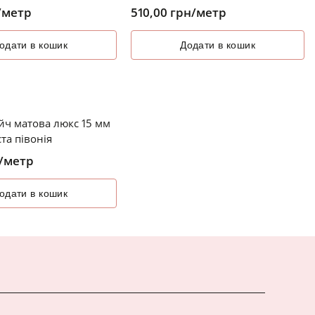
/метр
510,00
грн
/метр
одати в кошик
Додати в кошик
йч матова люкс 15 мм
ста півонія
/метр
одати в кошик