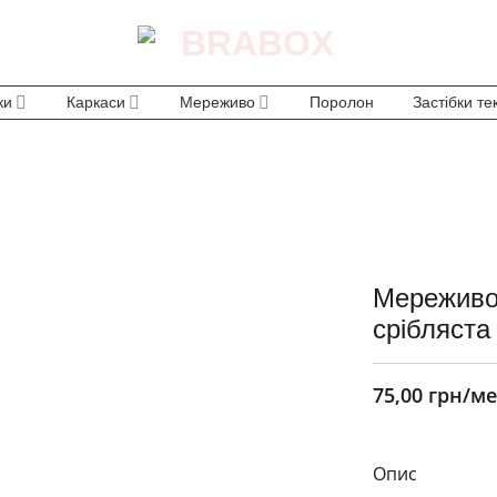
ки
Каркаси
Мереживо
Поролон
Застібки те
Мереживо
срібляста 
75,00
грн
/ме
Опис