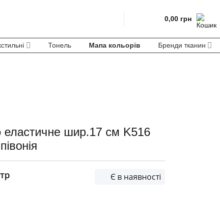
0,00
грн
кстильні
Тонель
Мапа кольорів
Бренди тканин
 еластичне шир.17 см K516
півонія
тр
Є в наявності