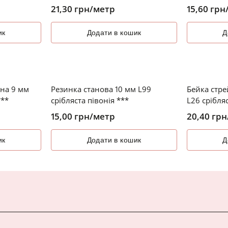
21,30
грн
/метр
15,60
грн
ик
Додати в кошик
Д
ана 9 мм
Резинка станова 10 мм L99
Бейка стре
***
срібляста півонія ***
L26 срібля
15,00
грн
/метр
20,40
грн
ик
Додати в кошик
Д