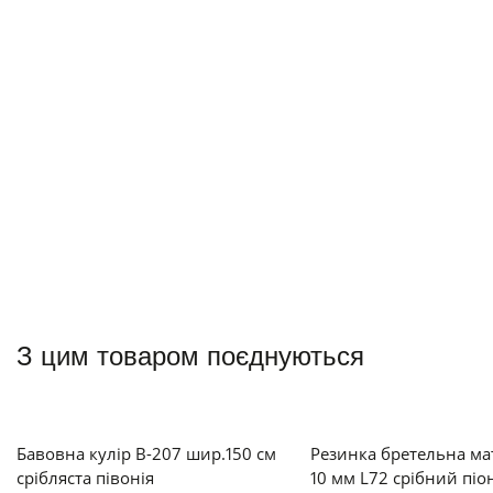
З цим товаром поєднуються
Бавовна кулір В-207 шир.150 см
Резинка бретельна м
срібляста півонія
10 мм L72 срібний піо