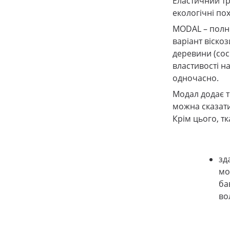
Еластичний тр
екологічні по
MODAL
– полн
варіант віскоз
деревини (сос
властивості н
одночасно.
Модал додає тк
можна сказати
Крім цього, т
зд
мо
ба
во