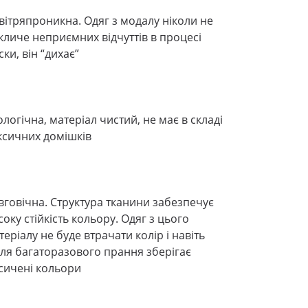
вітряпроникна. Одяг з модалу ніколи не
кличе неприємних відчуттів в процесі
ски, він “дихає”
ологічна, матеріал чистий, не має в складі
ксичних домішків
вговічна. Структура тканини забезпечує
соку стійкість кольору. Одяг з цього
теріалу не буде втрачати колір і навіть
сля багаторазового прання зберігає
сичені кольори