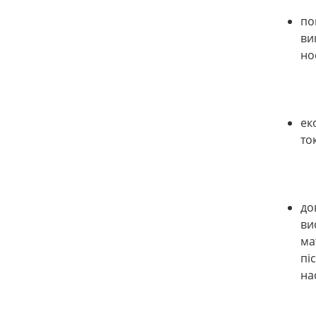
по
ви
но
ек
то
до
ви
ма
пі
на