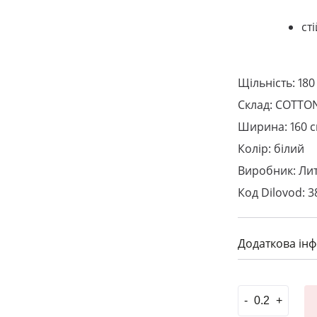
ст
Щільність: 180
Склад: COTTON
Ширина: 160 
Колір: білий
Виробник: Ли
Код Dilovod: 3
Додаткова ін
***Модал шир