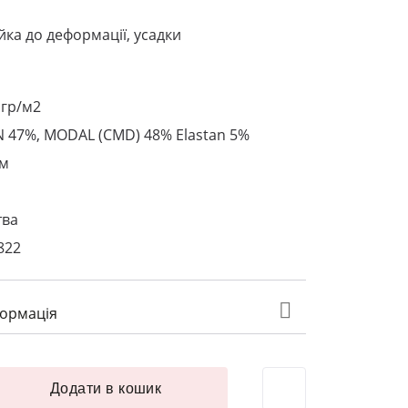
ійка до деформації, усадки
 гр/м2
 47%, MODAL (CMD) 48% Elastan 5%
см
тва
822
формація
.160 см білий кількість
Додати в кошик