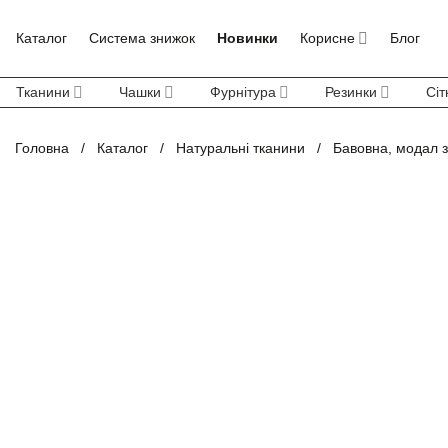
Skip
to
Каталог
Система знижок
Новинки
Корисне
Блог
content
Тканини
Чашки
Фурнітура
Резинки
Сіт
Головна
/
Каталог
/
Натуральні тканини
/
Бавовна, модал 