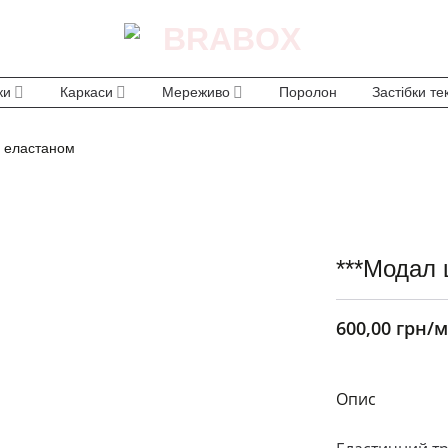
ки
Каркаси
Мереживо
Поролон
Застібки те
з еластаном
***Модал 
600,00
грн
/м
Опис