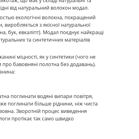
икотаж, що має у складі натуральні та
хідні від натуральний волокон модал.
остью екологічні волокна, покращений
и, виробляється з якісної натуральної
на, бук, евкаліпт). Модал поєднує найкращі
атуральних та синтетичних матеріалів
анині міцності, як у синтетики (чого не
 про бавовняні полотна без додавань).
канина:
атна поглинати водяні випари повітря,
же поглинати більше ріднини, ніж чиста
вовна. Зворотній процес виведення
логи протікає так само швидко