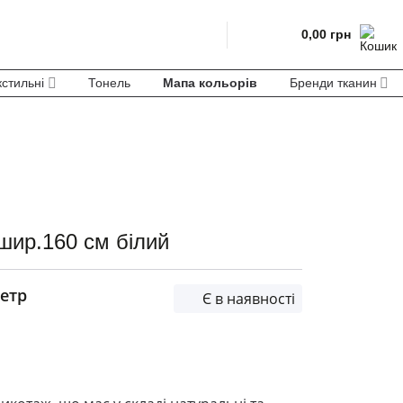
0,00
грн
кстильні
Тонель
Мапа кольорів
Бренди тканин
шир.160 см білий
етр
Є в наявності