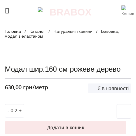
Skip
to
content
Головна
/
Каталог
/
Натуральні тканини
/
Бавовна,
модал з еластаном
Модал шир.160 см рожеве дерево
630,00
грн
/метр
Є в наявності
Модал шир.160 см рожеве дерево кількість
Додати в кошик