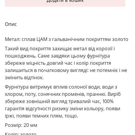
Додати в кошик
Опис
Метал: сплав ЦАМ з гальванічним покриттям золото
Такий вид покриття захищає метал від корозії і
пошкоджень. Саме завдяки цьому фурнітура
збереже міцність довгий час і колір покриття
залишиться в початковому вигляді: не потемніє і не
змінить відтінок.
Фурнітура витримує вплив солоної води, води з
хлором, поту, сонячних променів, пранню. Виріб
збереже зовнішній вигляд тривалий час, 100%
гарантія відсутності ризику зміни кольору, появи
іржі, появи темних плям, тощо.
Розмір: 20 мм
Колір: золото