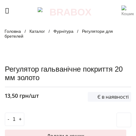
Skip
to
content
Головна
/
Каталог
/
Фурнітура
/
Регулятори для
бретелей
Регулятор гальванічне покриття 20
мм золото
13,50
грн
/шт
Є в наявності
Регулятор гальванічне покриття 20 мм золото кількість