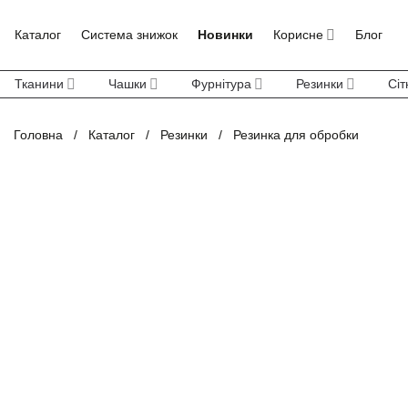
Skip
to
Каталог
Система знижок
Новинки
Корисне
Блог
content
Тканини
Чашки
Фурнітура
Резинки
Сіт
Головна
/
Каталог
/
Резинки
/
Резинка для обробки