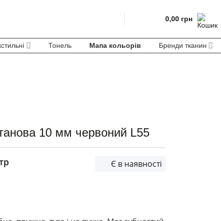
0,00
грн
кстильні
Тонель
Мапа кольорів
Бренди тканин
танова 10 мм червоний L55
тр
Є в наявності