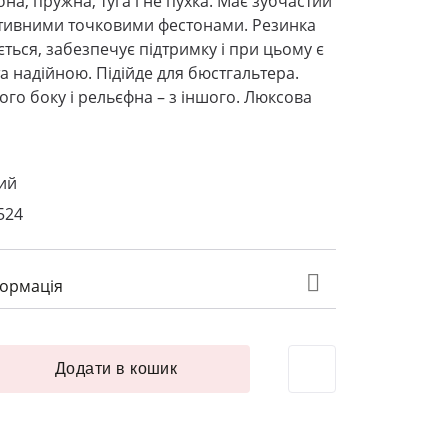
на, пружна, туга і не пухка. Має зубчастий
ативними точковими фестонами. Резинка
ється, забезпечує підтримку і при цьому є
 надійною. Підійде для бюстгальтера.
ого боку і рельєфна – з іншого. Люксова
ний
524
формація
ва 10 мм червоний L55 кількість
Додати в кошик