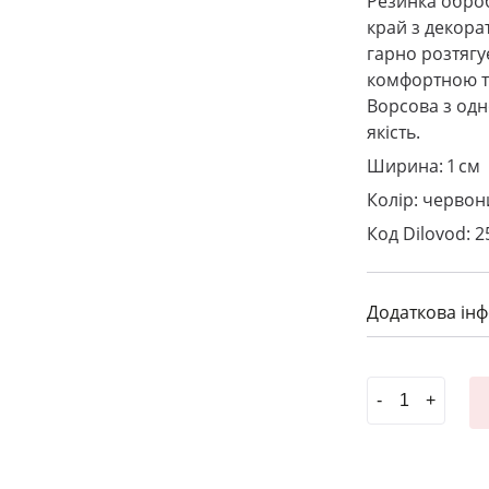
Резинка оброб
край з декор
гарно розтягу
комфортною та
Ворсова з одн
якість.
Ширина: 1 см
Колір: черво
Код Dilovod: 2
Додаткова ін
Резинка стано