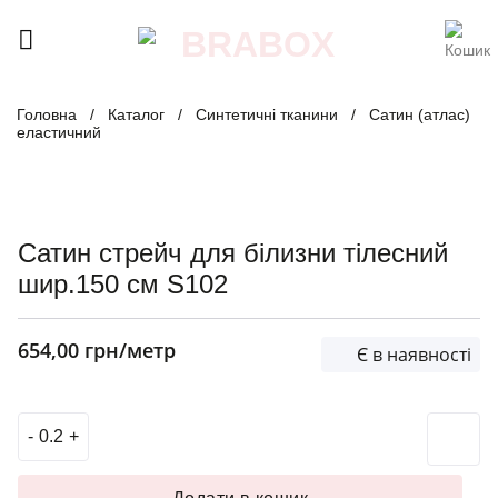
Skip
to
content
Головна
/
Каталог
/
Синтетичні тканини
/
Сатин (атлас)
еластичний
Сатин стрейч для білизни тілесний
шир.150 см S102
654,00
грн
/метр
Є в наявності
Сатин стрейч для білизни тілесний шир.150 см S102 кіль