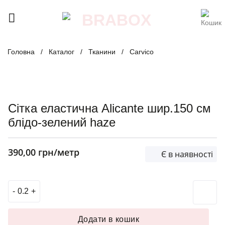
Skip
to
content
Головна
/
Каталог
/
Тканини
/
Carvico
Сітка еластична Alicante шир.150 см
блідо-зелений haze
390,00
грн
/метр
Є в наявності
Сітка еластична Alicante шир.150 см блідо-зелений haze 
Додати в кошик