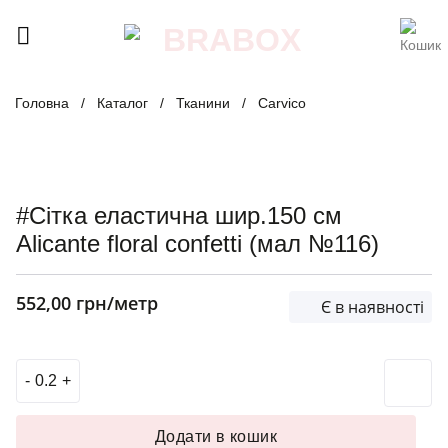
Skip
to
content
Головна
/
Каталог
/
Тканини
/
Carvico
#Сітка еластична шир.150 см
Alicante floral confetti (мал №116)
552,00
грн
/метр
Є в наявності
#Сітка еластична шир.150 см Alicante floral confetti (мал 
Додати в кошик