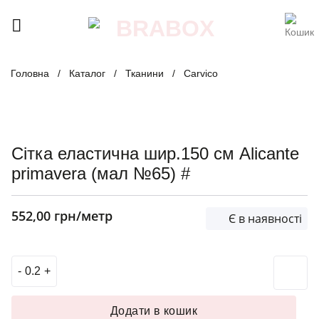
Skip
to
content
Головна
/
Каталог
/
Тканини
/
Carvico
Сітка еластична шир.150 см Alicante
primavera (мал №65) #
552,00
грн
/метр
Є в наявності
Сітка еластична шир.150 см Alicante primavera (мал №65) 
Додати в кошик