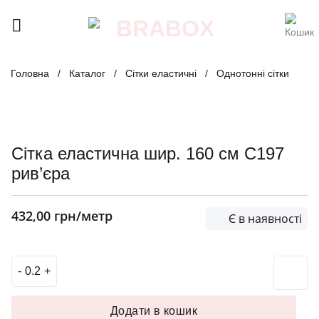
Skip
to
content
Головна
/
Каталог
/
Сітки еластичні
/
Однотонні сітки
Сітка еластична шир. 160 см C197
рив’єра
432,00
грн
/метр
Є в наявності
Сітка еластична шир. 160 см C197 рив'єра кількість
Додати в кошик