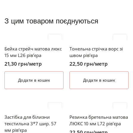
З цим товаром поєднуються
Бейка стрейч матова люкс
Тонельна стрічка ворс зі
15 мм L26 рів’єра
швом рів’єра
21,30
грн
/метр
22,50
грн
/метр
Додати в кошик
Додати в кошик
Застібка для білизни
Резинка бретельна матова
текстильна 3*7 шир. 57
ЛЮКС 10 мм L72 рів’єра
мм рів’єра
22,50
грн
/метр