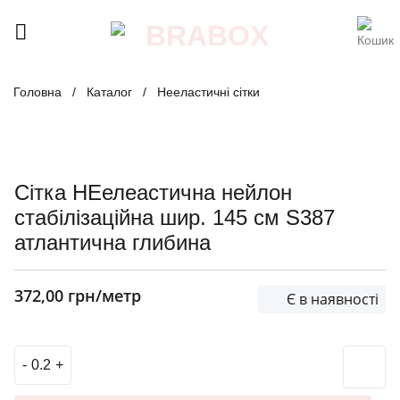
Skip
to
content
Головна
/
Каталог
/
Нееластичні сітки
Сітка НЕелеастична нейлон
стабілізаційна шир. 145 см S387
атлантична глибина
372,00
грн
/метр
Є в наявності
Сітка НЕелеастична нейлон стабілізаційна шир. 145 см S