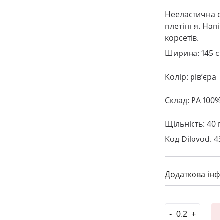
Нееластична с
плетіння. Нап
корсетів.
Ширина: 145 
Колір: рів’єра
Склад: PA 100%
Щільність: 40 
Код Dilovod: 4
Додаткова ін
Сітка НЕелеас