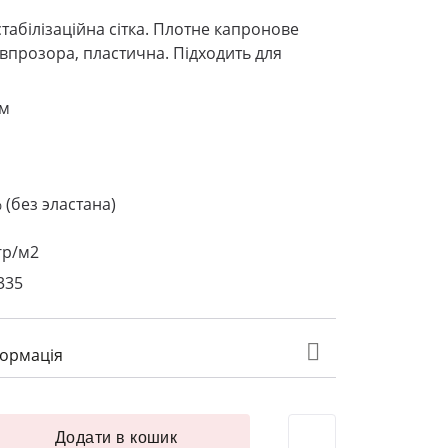
табілізаційна сітка. Плотне капронове
івпрозора, пластична. Підходить для
см
 (без эластана)
гр/м2
335
формація
тична нейлон стабілізаційна шир. 145 см S387 рів'єра кількіс
Додати в кошик