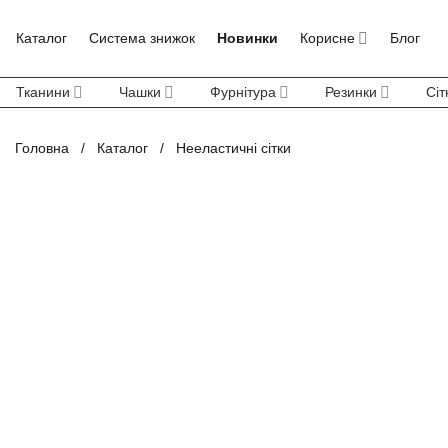
Skip
to
Каталог
Система знижок
Новинки
Корисне
Блог
content
Тканини
Чашки
Фурнітура
Резинки
Сіт
Головна
/
Каталог
/
Нееластичні сітки