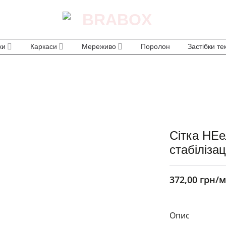
ки
Каркаси
Мереживо
Поролон
Застібки те
Сітка НЕ
стабіліза
372,00
грн
/м
Опис