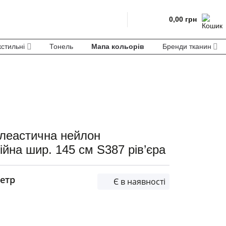
0,00
грн
кстильні
Тонель
Мапа кольорів
Бренди тканин
елеастична нейлон
ційна шир. 145 см S387 рів’єра
етр
Є в наявності