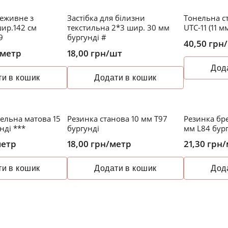
еживне з
Застібка для білизни
Тонельна ст
ир.142 см
текстильна 2*3 шир. 30 мм
UTC-11 (11 м
9
бургунді #
40,50
грн
/метр
18,00
грн
/шт
Дод
и в кошик
Додати в кошик
ельна матова 15
Резинка станова 10 мм T97
Резинка бр
нді ***
бургунді
мм L84 бур
метр
18,00
грн
/метр
21,30
грн
/
и в кошик
Додати в кошик
Дод