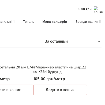
0,00
грн
кстильні
Тонель
Мапа кольорів
Бренди тканин
ретельна 20 мм L74
#Мереживо еластичне шир.22
см K564 бургунді
/метр
105,00
грн
/метр
ати в кошик
Додати в кошик