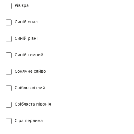
Рів'єра
Синій опал
Синій різні
Синій темний
Сонячне сяйво
Срібло світлий
Срібляста півонія
Сіра перлина