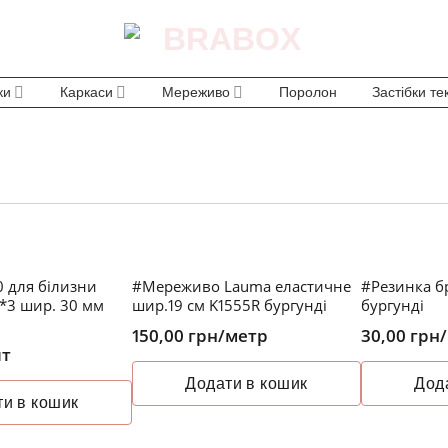
ки
Каркаси
Мереживо
Поролон
Застібки те
0 для білизни
#Мереживо Lauma еластичне
#Резинка б
*3 шир. 30 мм
шир.19 см K1555R бургунді
бургунді
150,00
грн
/метр
30,00
грн
шт
Додати в кошик
Дод
и в кошик