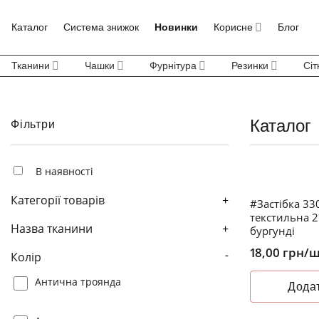
Skip
to
Каталог
Система знижок
Новинки
Корисне
Блог
content
Тканини
Чашки
Фурнітура
Резинки
Сіт
Каталог
Фільтри
В наявності
Категорії товарів
+
#Застібка 33
текстильна 2
Назва тканини
+
бургунді
18,00
грн
/
Колір
-
Антична троянда
Додат