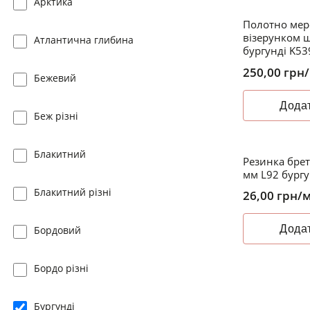
Арктика
Полотно мер
візерунком ш
Атлантична глибина
бургунді K53
250,00
грн
Бежевий
Додат
Беж різні
Блакитний
Резинка брет
мм L92 бургу
Блакитний різні
26,00
грн
/
Додат
Бордовий
Бордо різні
Бургунді