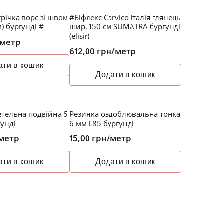
річка ворс зі швом
#Біфлекс Carvico Італія глянець
м) бургунді #
шир. 150 см SUMATRA бургунді
(elisir)
/метр
612,00
грн
/метр
ати в кошик
Додати в кошик
етельна подвійна 5
Резинка оздоблювальна тонка
гунді
6 мм L85 бургунді
метр
15,00
грн
/метр
ати в кошик
Додати в кошик