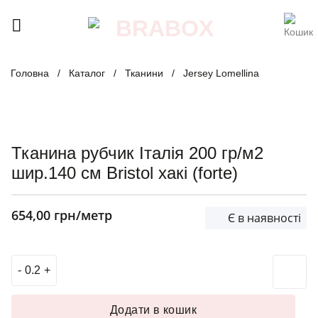
Skip
to
content
Головна
/
Каталог
/
Тканини
/
Jersey Lomellina
Тканина рубчик Італія 200 гр/м2
шир.140 см Bristol хакі (forte)
654,00
грн
/метр
Є в наявності
Тканина рубчик Італія 200 гр/м2 шир.140 см Bristol хакі (f
Додати в кошик