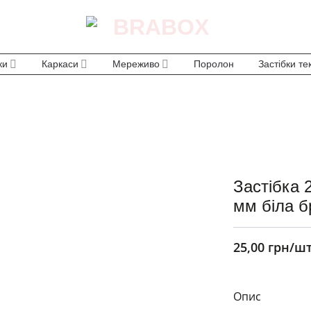
ки
Каркаси
Мереживо
Поролон
Застібки те
Застібка 
мм біла б
25,00
грн
/ш
Опис