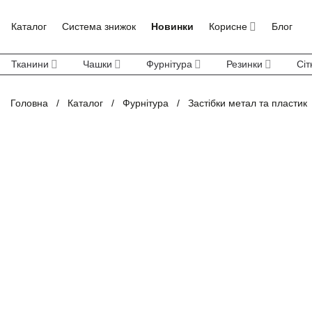
Skip
to
Каталог
Система знижок
Новинки
Корисне
Блог
content
Тканини
Чашки
Фурнітура
Резинки
Сіт
Головна
/
Каталог
/
Фурнітура
/
Застібки метал та пластик