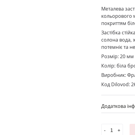
Металева заст
кольорового м
покриттям бі
Застібка стій
солона вода, х
потемніє та не
Розмір: 20 мм
Колір: біла б
Виробник: Фр
Код Dilovod: 2
Додаткова ін
Застібка 2162