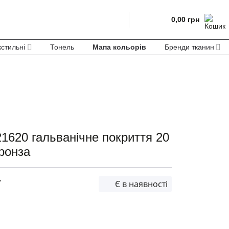
0,00
грн
кстильні
Тонель
Мапа кольорів
Бренди тканин
21620 гальванічне покриття 20
ронза
т
Є в наявності