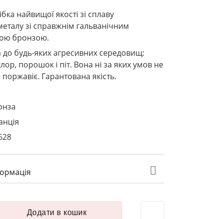
ібка найвищої якості зі сплаву
еталу зі справжнім гальванічним
лою бронзою.
ка до будь-яких агресивних середовищ:
лор, порошок і піт. Вона ні за яких умов не
 поржавіє. Гарантована якість.
ронза
анція
628
формація
0 гальванічне покриття 20 мм біла бронза кількість
Додати в кошик