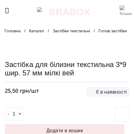
Skip
to
content
Головна
/
Каталог
/
Застібки текстильні
/
Готові застібки
Застібка для білизни текстильна 3*9
шир. 57 мм мілкі вей
25,50
грн
/шт
Є в наявності
Застібка для білизни текстильна 3*9 шир. 57 мм мілкі ве
Додати в кошик