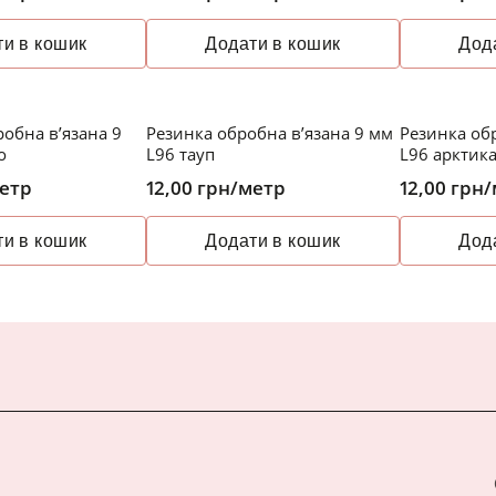
и в кошик
Додати в кошик
Дод
обна в’язана 9
Резинка обробна в’язана 9 мм
Резинка об
о
L96 тауп
L96 арктик
етр
12,00
грн
/метр
12,00
грн
/
и в кошик
Додати в кошик
Дод