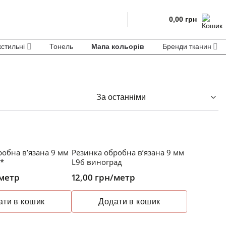
0,00
грн
кстильні
Тонель
Мапа кольорів
Бренди тканин
робна в’язана 9 мм
Резинка обробна в’язана 9 мм
**
L96 виноград
метр
12,00
грн
/метр
ати в кошик
Додати в кошик