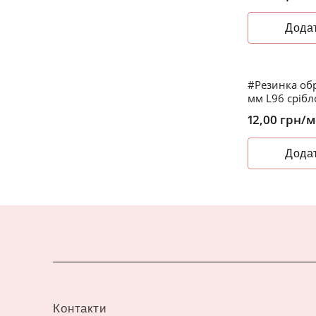
Додат
#Резинка обр
мм L96 срібл
12,00
грн
/м
Додат
Контакти