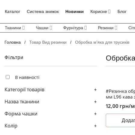
Skip
to
Каталог
Система знижок
Новинки
Корисне
Блог
content
Тканини
Чашки
Фурнітура
Резинки
Сіт
Головна
/
Товар Вид резинки
/
Обробка м'яка для трусиків
Обробка 
Фільтри
В наявності
Категорії товарів
+
#Резинка обр
мм L96 кава
Назва тканини
+
12,00
грн
/м
Форма чашки
+
Додат
Колір
+