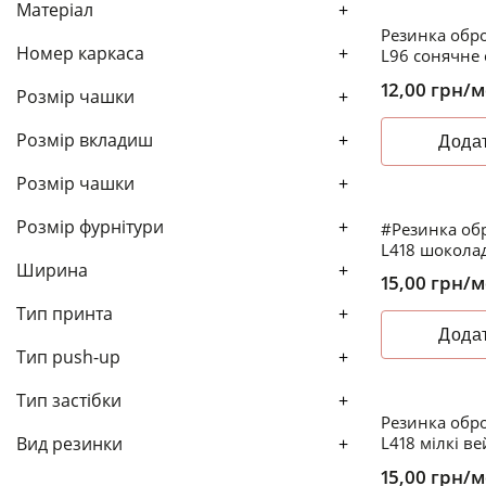
Матеріал
+
Резинка обро
Номер каркаса
+
L96 сонячне
12,00
грн
/м
Розмір чашки
+
Розмір вкладиш
+
Додат
Розмір чашки
+
Розмір фурнітури
+
#Резинка обр
L418 шокола
Ширина
+
15,00
грн
/м
Тип принта
+
Додат
Тип push-up
+
Тип застібки
+
Резинка обро
Вид резинки
+
L418 мілкі ве
15,00
грн
/м