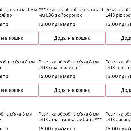
бна в’язана 9 мм
***Резинка обробна в’язана 9
Резинка об
 сяйво
мм L96 жайворонок
L418 рів’єра
етр
12,00
грн
/метр
15,00
грн
/
и в кошик
Додати в кошик
Дод
обна м’яка 8 мм
Резинка обробна м’яка 8 мм
Резинка об
д
L418 сіра перлина #
L418 тілесн
етр
15,00
грн
/метр
15,00
грн
/
и в кошик
Додати в кошик
Дод
бна м’яка 8 мм
Резинка обробна м’яка 8 мм
Резинка об
й
L418 атлантична глибина ***
L418 лаванд
етр
15,00
грн
/метр
15,00
грн
/