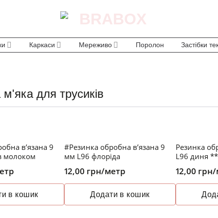
ки
Каркаси
Мереживо
Поролон
Застібки те
м'яка для трусиків
обна в’язана 9
#Резинка обробна в’язана 9
Резинка об
 з молоком
мм L96 флоріда
L96 диня *
етр
12,00
грн
/метр
12,00
грн
/
и в кошик
Додати в кошик
Дод