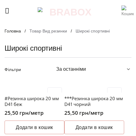
Skip
to
content
Головна
/
Товар Вид резинки
/
Широкі спортивні
Широкі спортивні
Фільтри
#Резинка широка 20 мм
***Резинка широка 20 мм
D41 беж
D41 чорний
25,50
грн
/метр
25,50
грн
/метр
Додати в кошик
Додати в кошик