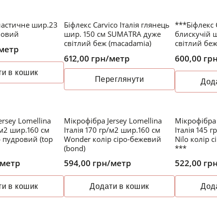
астичне шир.23
Біфлекс Carvico Італія глянець
***Біфлекс C
НЕМАЄ В НАЯВНОСТІ
мовий
шир. 150 см SUMATRA дуже
блискучій ш
світлий беж (macadamia)
світлий бе
метр
612,00
грн
/метр
600,00
гр
и в кошик
Переглянути
Дод
ersey Lomellina
Мікрофібра Jersey Lomellina
Мікрофібра 
/м2 шир.160 см
Італія 170 гр/м2 шир.160 см
Італія 145 
 пудровий (top
Wonder колір сіро-бежевий
Nilo колір 
(bond)
***
/метр
594,00
грн
/метр
522,00
гр
и в кошик
Додати в кошик
Дод