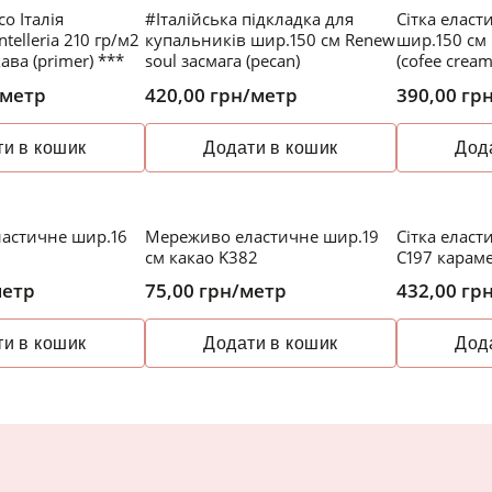
co Італія
#Італійська підкладка для
Сітка еласт
telleria 210 гр/м2
купальників шир.150 см Renew
шир.150 см
ава (primer) ***
soul засмага (pecan)
(cofee cream
/метр
420,00
грн
/метр
390,00
гр
и в кошик
Додати в кошик
Дод
астичне шир.16
Мереживо еластичне шир.19
Сітка еласт
см какао K382
C197 карам
метр
75,00
грн
/метр
432,00
гр
и в кошик
Додати в кошик
Дод