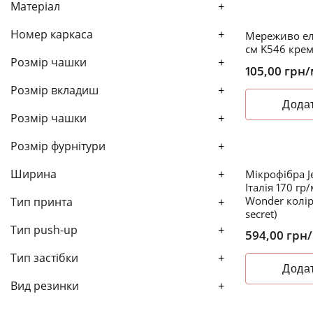
Матеріал
+
Номер каркаса
+
Мереживо ел
см K546 кре
Розмір чашки
+
105,00
грн
/
Розмір вкладиш
+
Додат
Розмір чашки
+
Розмір фурнітури
+
Ширина
+
Мікрофібра J
Італія 170 гр
Wonder колір
Тип принта
+
secret)
Тип push-up
+
594,00
грн
Тип застібки
+
Додат
Вид резинки
+