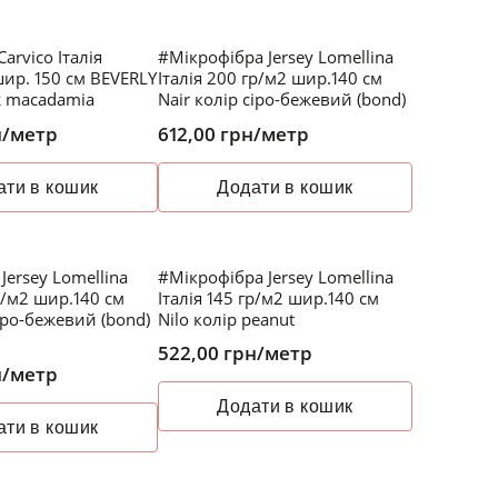
arvico Італія
#Мікрофібра Jersey Lomellina
ир. 150 см BEVERLY
Італія 200 гр/м2 шир.140 см
ж macadamia
Nair колір сіро-бежевий (bond)
н
/метр
612,00
грн
/метр
ати в кошик
Додати в кошик
Jersey Lomellina
#Мікрофібра Jersey Lomellina
гр/м2 шир.140 см
Італія 145 гр/м2 шир.140 см
сіро-бежевий (bond)
Nilo колір peanut
522,00
грн
/метр
н
/метр
Додати в кошик
ати в кошик