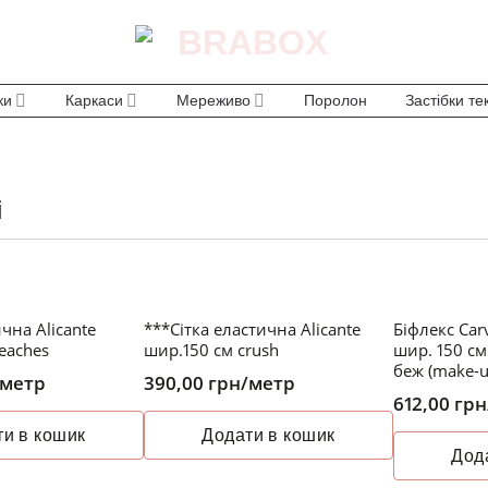
ки
Каркаси
Мереживо
Поролон
Застібки те
і
чна Alicante
***Сітка еластична Alicante
Біфлекс Car
eaches
шир.150 см crush
шир. 150 с
беж (make-u
/метр
390,00
грн
/метр
612,00
грн
и в кошик
Додати в кошик
Дод