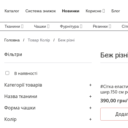
Skip
to
Каталог
Система знижок
Новинки
Корисне
Блог
content
Тканини
Чашки
Фурнітура
Резинки
Сіт
Головна
/
Товар Колір
/
Беж різні
Беж різн
Фільтри
В наявності
Категорії товарів
+
#Сітка еласти
шир.150 см p
Назва тканини
+
390,00
грн
Форма чашки
+
Додат
Колір
+