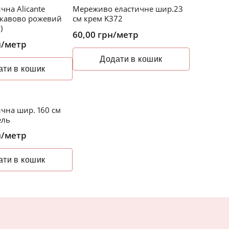
ична Alicante
Мереживо еластичне шир.23
 кавово рожевий
см крем K372
)
60,00
грн
/метр
н
/метр
Додати в кошик
ати в кошик
ична шир. 160 см
ель
н
/метр
ати в кошик