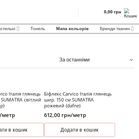
0,00
грн
кстильні
Тонель
Мапа кольорів
Бренди тканин
vico Італія глянець
Біфлекс Carvico Італія глянець
м SUMATRA світлий
шир. 150 см SUMATRA
p)
рожевий (dafne)
/метр
612,00
грн
/метр
ати в кошик
Додати в кошик