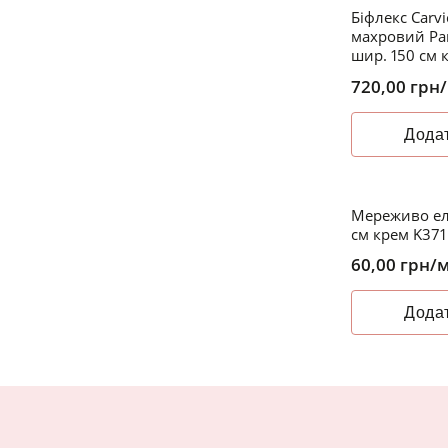
Біфлекс Carvi
махровий Pan
шир. 150 см к
720,00
грн
Додат
Мереживо ел
см крем K371
60,00
грн
/
Додат