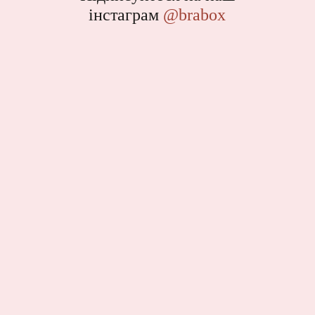
інстаграм
@brabox