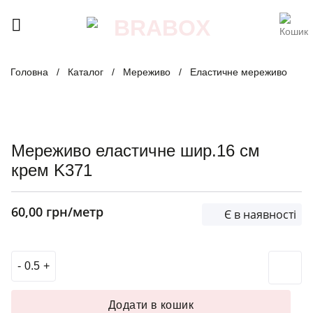
Skip
to
content
Головна
/
Каталог
/
Мереживо
/
Еластичне мереживо
Мереживо еластичне шир.16 см
крем K371
60,00
грн
/метр
Є в наявності
Мереживо еластичне шир.16 см крем K371 кількість
Додати в кошик