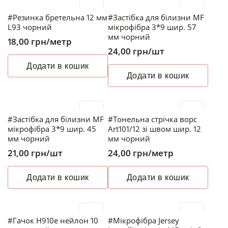
#Резинка бретельна 12 мм
#Застібка для білизни MF
L93 чорний
мікрофібра 3*9 шир. 57
мм чорний
18,00
грн
/метр
24,00
грн
/шт
Додати в кошик
Додати в кошик
#Застібка для білизни MF
#Тонельна стрічка ворс
мікрофібра 3*9 шир. 45
Art101/12 зі швом шир. 12
мм чорний
мм чорний
21,00
грн
/шт
24,00
грн
/метр
Додати в кошик
Додати в кошик
#Гачок H910e нейлон 10
#Мікрофібра Jersey