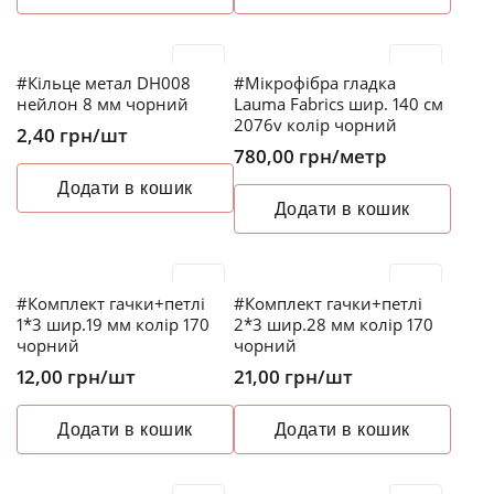
#Кільце метал DH008
#Мікрофібра гладка
нейлон 8 мм чорний
Lauma Fabrics шир. 140 см
2076v колір чорний
2,40
грн
/шт
780,00
грн
/метр
Додати в кошик
Додати в кошик
#Комплект гачки+петлі
#Комплект гачки+петлі
1*3 шир.19 мм колір 170
2*3 шир.28 мм колір 170
чорний
чорний
12,00
грн
/шт
21,00
грн
/шт
Додати в кошик
Додати в кошик