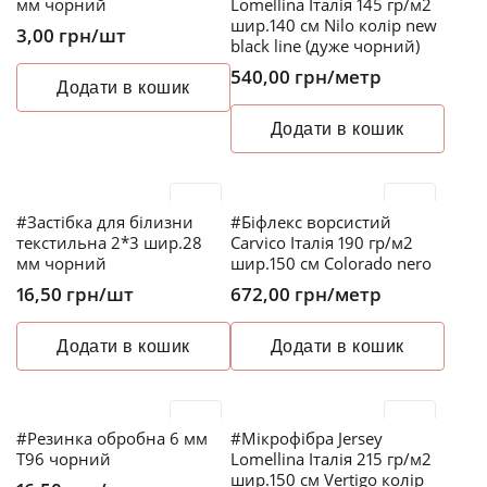
мм чорний
Lomellina Італія 145 гр/м2
шир.140 см Nilo колір new
3,00
грн
/шт
black line (дуже чорний)
540,00
грн
/метр
Додати в кошик
Додати в кошик
#Застібка для білизни
#Біфлекс ворсистий
текстильна 2*3 шир.28
Carvico Італія 190 гр/м2
мм чорний
шир.150 см Colorado nero
16,50
грн
/шт
672,00
грн
/метр
Додати в кошик
Додати в кошик
#Резинка обробна 6 мм
#Мікрофібра Jersey
T96 чорний
Lomellina Італія 215 гр/м2
шир.150 см Vertigo колір