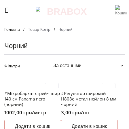
Skip
to
content
Головна
/
Товар Колір
/
Чорний
Чорний
Фільтри
#Мікробархат стрейч шир
#Регулятор широкий
140 см Panama nero
H808e метал нейлон 8 мм
(чорний)
чорний
1002,00
грн
/метр
3,00
грн
/шт
Додати в кошик
Додати в кошик