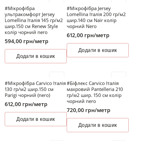
#Мікрофібра
#Мікрофібра Jersey
ультракомфорт Jersey
Lomellina Італія 200 гр/м2
Lomellina Італія 145 гр/м2
шир.140 см Nair колір
шир.150 см Renew Style
чорний Nero
колір чорний nero
612,00
грн
/метр
594,00
грн
/метр
Додати в кошик
Додати в кошик
#Мікрофібра Carvico Італія
#Біфлекс Carvico Італія
130 гр/м2 шир.150 см
махровий Pantelleria 210
Parigi чорний (nero)
гр/м2 шир. 150 см колір
чорний nero
612,00
грн
/метр
720,00
грн
/метр
Додати в кошик
Додати в кошик