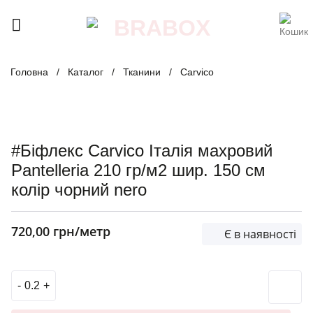
Skip
to
content
Головна
/
Каталог
/
Тканини
/
Carvico
#Біфлекс Carvico Італія махровий
Pantelleria 210 гр/м2 шир. 150 см
колір чорний nero
720,00
грн
/метр
Є в наявності
#Біфлекс Carvico Італія махровий Pantelleria 210 гр/м2 ш