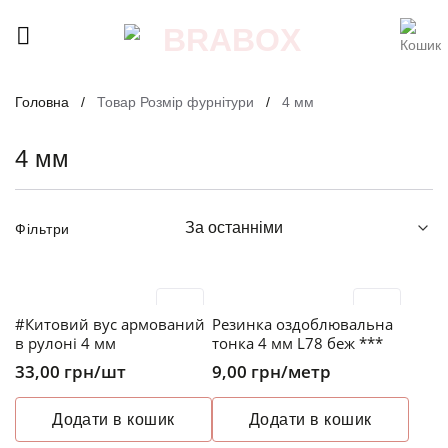
Skip
to
content
Головна
/
Товар Розмір фурнітури
/
4 мм
4 мм
Фільтри
#Китовий вус армований
Резинка оздоблювальна
в рулоні 4 мм
тонка 4 мм L78 беж ***
33,00
грн
/шт
9,00
грн
/метр
Додати в кошик
Додати в кошик