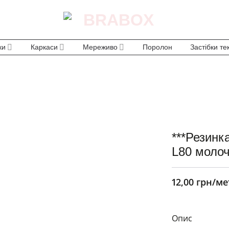
ки
Каркаси
Мереживо
Поролон
Застібки те
***Резинк
L80 моло
12,00
грн
/ме
Опис