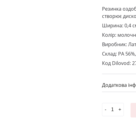
Резинка оздоб
створює диско
Ширина: 0,4 с
Колір: молоч
Виробник: Лат
Склад: PA 56%,
Код Dilovod: 2
Додаткова ін
***Резинка о