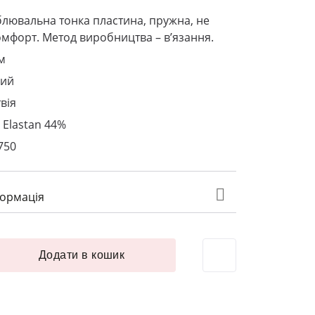
лювальна тонка пластина, пружна, не
мфорт. Метод виробництва – в’язання.
м
ний
вія
 Elastan 44%
750
формація
здоблювальна тонка 4 мм L80 молочний кількість
Додати в кошик