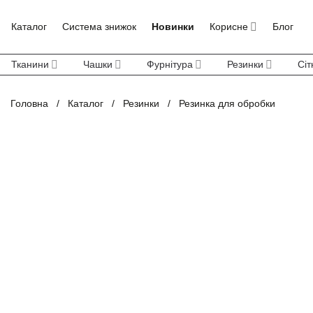
Skip
to
Каталог
Система знижок
Новинки
Корисне
Блог
content
Тканини
Чашки
Фурнітура
Резинки
Сіт
Головна
/
Каталог
/
Резинки
/
Резинка для обробки