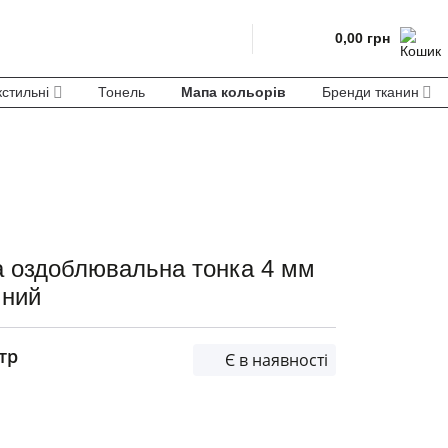
0,00
грн
кстильні
Тонель
Мапа кольорів
Бренди тканин
а оздоблювальна тонка 4 мм
чний
тр
Є в наявності