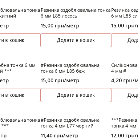
облювальна тонка
Резинка оздоблювальна тонка
Резинка оз
акитний
6 мм L85 лосось
6 мм L85 си
етр
15,00
грн
/метр
15,00
грн
/
и в кошик
Додати в кошик
Дод
обна тонка 6 мм
#Резинка оздоблювальна
Силіконова 
й ***
тонка 6 мм L85 беж
4 мм #
етр
15,00
грн
/метр
4,20
грн
/
и в кошик
Додати в кошик
Дод
облювальна тонка
#Резинка оздоблювальна
***Резинка
 ***
тонка 4 мм L77 чорний
тонка 4 мм
етр
11,40
грн
/метр
12,00
грн
/