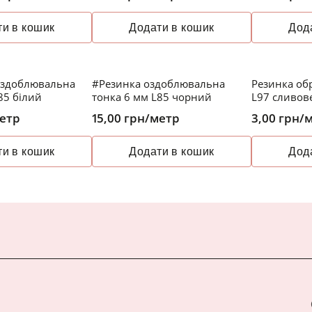
и в кошик
Додати в кошик
Дод
оздоблювальна
#Резинка оздоблювальна
Резинка об
85 білий
тонка 6 мм L85 чорний
L97 сливов
етр
15,00
грн
/метр
3,00
грн
/
и в кошик
Додати в кошик
Дод