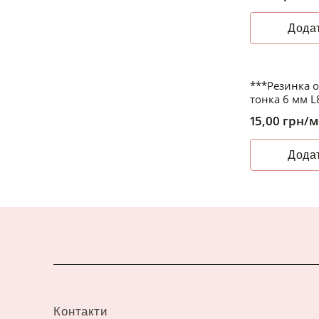
Додат
***Резинка 
тонка 6 мм L
15,00
грн
/м
Додат
Контакти