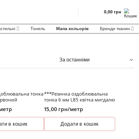
0,00
грн
кстильні
Тонель
Мапа кольорів
Бренди тканин
доблювальна тонка
***Резинка оздоблювальна
ервоний
тонка 6 мм L85 квітка мигдалю
метр
15,00
грн
/метр
ати в кошик
Додати в кошик