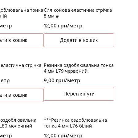
доблювальна тонка
Силіконова еластична стрічка
ній
8 мм #
метр
12,00
грн
/метр
ати в кошик
Додати в кошик
еластична стрічка
Резинка оздоблювальна тонка
НЕМАЄ В НАЯВНОСТІ
4 мм L79 червоний
метр
9,00
грн
/метр
Переглянути
ати в кошик
 оздоблювальна
***Резинка оздоблювальна
 L80 молочний
тонка 4 мм L76 білий
метр
12,00
грн
/метр