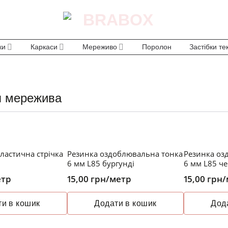
ки
Каркаси
Мереживо
Поролон
Застібки те
я мережива
ластична стрічка
Резинка оздоблювальна тонка
Резинка оз
6 мм L85 бургунді
6 мм L85 ч
етр
15,00
грн
/метр
15,00
грн
/
и в кошик
Додати в кошик
Дод