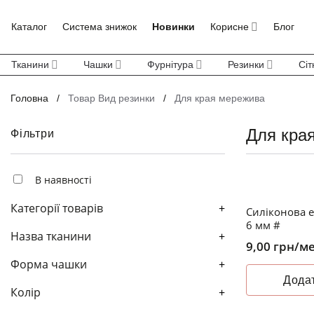
Skip
to
Каталог
Система знижок
Новинки
Корисне
Блог
content
Тканини
Чашки
Фурнітура
Резинки
Сіт
Головна
/
Товар Вид резинки
/
Для края мережива
Для кра
Фільтри
В наявності
Категорії товарів
+
Силіконова е
6 мм #
Назва тканини
+
9,00
грн
/м
Форма чашки
+
Додат
Колір
+