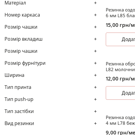
Матеріал
+
Резинка озд
Номер каркаса
+
6 мм L85 бл
15,00
грн
/м
Розмір чашки
+
Розмір вкладиш
+
Додат
Розмір чашки
+
Розмір фурнітури
+
Резинка обр
L82 молочни
Ширина
+
12,00
грн
/м
Тип принта
+
Додат
Тип push-up
+
Тип застібки
+
Резинка озд
Вид резинки
+
4 мм L78 беж
9,00
грн
/м