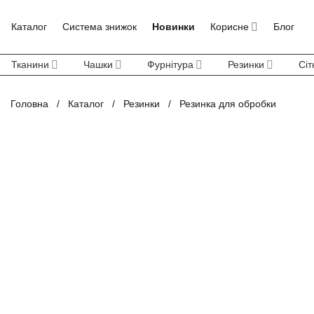
Skip
to
Каталог
Система знижок
Новинки
Корисне
Блог
content
Тканини
Чашки
Фурнітура
Резинки
Сіт
Головна
/
Каталог
/
Резинки
/
Резинка для обробки