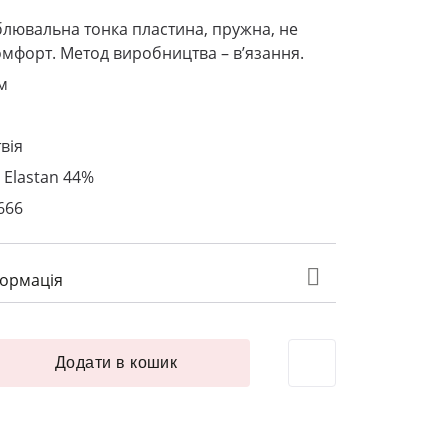
лювальна тонка пластина, пружна, не
мфорт. Метод виробництва – в’язання.
м
вія
 Elastan 44%
666
формація
здоблювальна тонка 6 мм L85 квітка мигдалю кількість
Додати в кошик