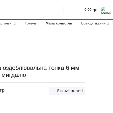
0,00
грн
кстильні
Тонель
Мапа кольорів
Бренди тканин
а оздоблювальна тонка 6 мм
а мигдалю
тр
Є в наявності