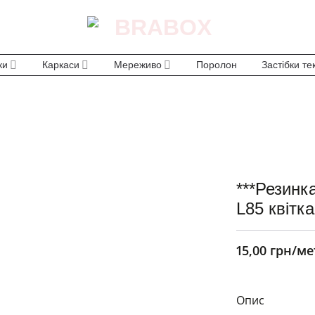
ки
Каркаси
Мереживо
Поролон
Застібки те
***Резинк
L85 квітк
15,00
грн
/ме
Опис